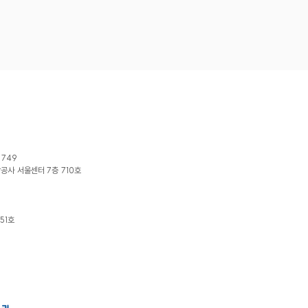
1749
광공사 서울센터 7층 710호
51호