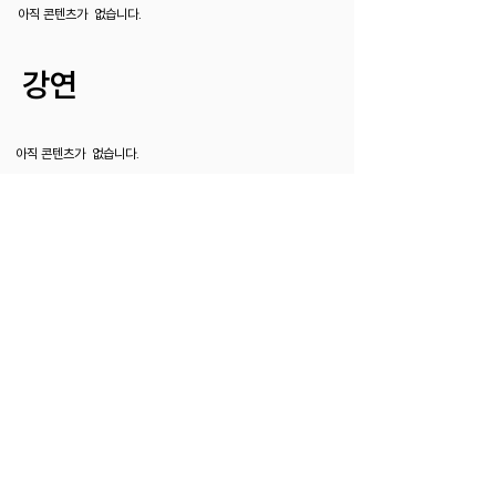
아직 콘텐츠가 없습니다.
강연
아직 콘텐츠가 없습니다.
(주) 버킷트래블
대표 : 명선아 |
사업자등록번호 :
577-88-01749
주소 : 서울특별시 중구 청계천로 40, 한국관광공사 서울센터
7층 710호
전화 :
031-365-4520