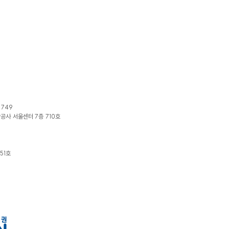
1749
광공사 서울센터 7층 710호
51호