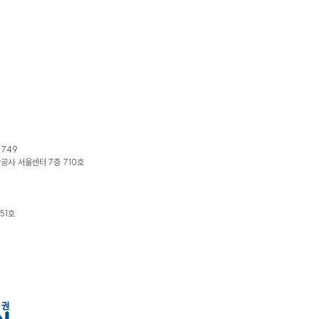
1749
광공사 서울센터 7층 710호
51호