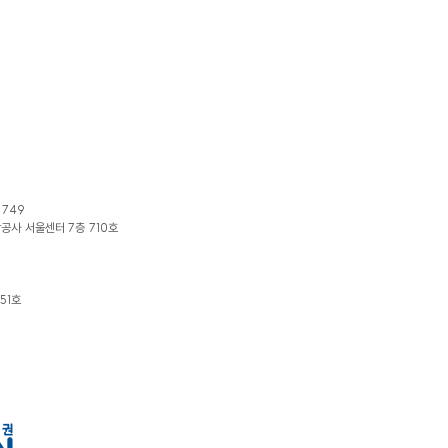
1749
광공사 서울센터 7층 710호
51호