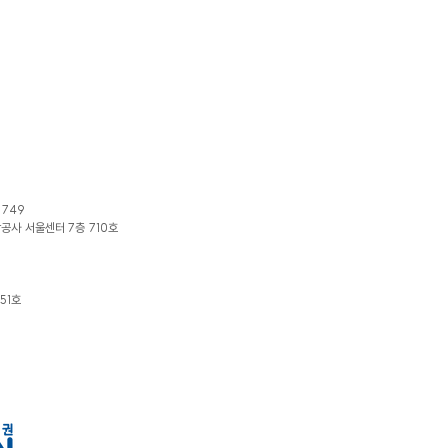
1749
광공사 서울센터 7층 710호
51호