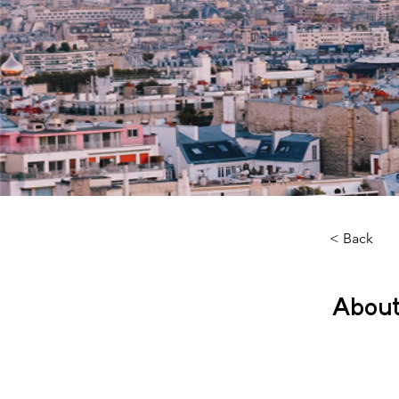
< Back
About